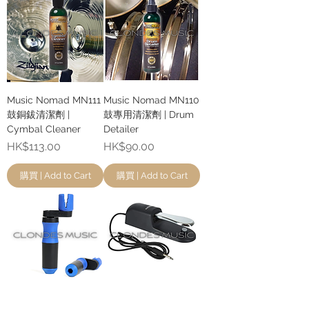
Music Nomad MN111
Music Nomad MN110
鼓銅鈸清潔劑 |
鼓專用清潔劑 | Drum
Cymbal Cleaner
Detailer
價格
價格
HK$113.00
HK$90.00
購買 | Add to Cart
購買 | Add to Cart
Music Nomad MN221
Kruzweil KP3 電子琴