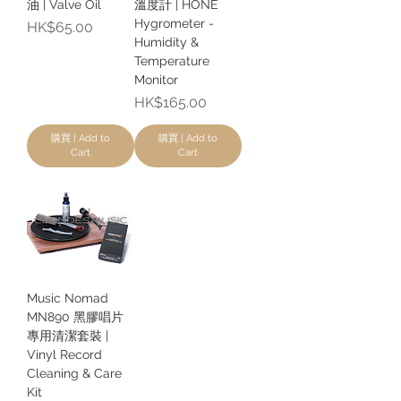
油 | Valve Oil
溫度計 | HONE
Hygrometer -
價格
HK$65.00
Humidity &
Temperature
Monitor
價格
HK$165.00
購買 | Add to
購買 | Add to
Cart
Cart
Music Nomad
MN890 黑膠唱片
專用清潔套裝 |
Vinyl Record
Cleaning & Care
Kit