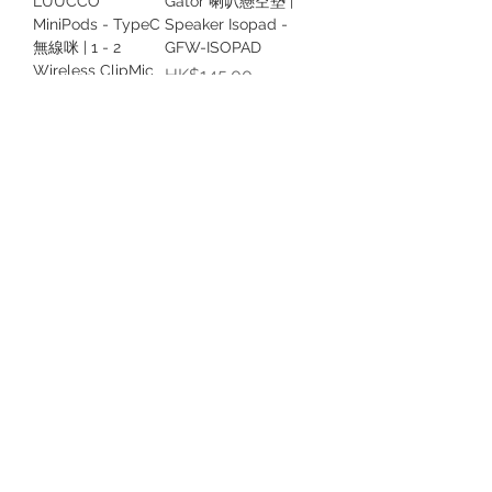
LUUCCO
Gator 喇叭懸空墊 |
MiniPods - TypeC
Speaker Isopad -
無線咪 | 1 - 2
GFW-ISOPAD
Wireless ClipMic
價格
HK$145.00
價格
HK$270.00
購買 | Add to
購買 | Add to
Cart
Cart
Gator 坐枱喇叭懸
Thronmax M8 Pro
空架 | Desktop
RGB - TypeC 電容
Speaker Wedge
錄音咪 | USB
Stand -
Condenser
SPKSTMNDSK-
Microphone
WDG
價格
HK$500.00
價格
HK$248.00