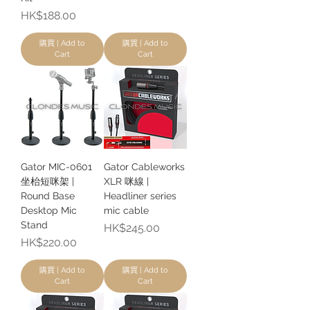
價格
HK$188.00
購買 | Add to
購買 | Add to
Cart
Cart
Gator MIC-0601
Gator Cableworks
坐枱短咪架 |
XLR 咪線 |
Round Base
Headliner series
Desktop Mic
mic cable
Stand
價格
HK$245.00
價格
HK$220.00
購買 | Add to
購買 | Add to
Cart
Cart