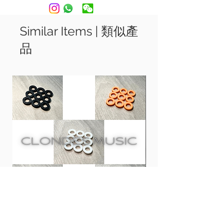
配合 Apple Camara Kit 轉插便可使用於
iPhone 和iPad。
Android 電話使用Type-C 線便可使用
Similar Items | 類似產
品
套裝包括 Pulse 咪, 角度調節腳架 和 USB-
Type C 線
規格
==============================
用上2個電容收音 (16mm 和10mm)
取樣頻率: 96khz / 24bit
收音模式: 心形 (可選消除噪音模式)
頻率響應: 20Hz – 20kHz
Can use on both Apple and Windows
System, Plug and play. Able to use on
most video call software, including
Facebook Messanger, Google Meet,
Skype, Zoom, etc...