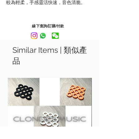
較為輕柔，手感靈活快速，音色清脆。
可選擇2B, 3A, 5A, 5B, 7A型號
線下查詢/訂購/付款
Made from Canadian's MapleSoft
texture, light feel, gives a clear tone.
Similar Items | 類似產
Avaliable in 2B, 3A, 5A, 5B, 7A
品
2B - Tear Drop Tip | L:16.25" D: 0.629"
3A - Ball Tip | L:16.25" D: 0.586"
5A - Acorn Tip | L:16" D: 0.575"
5B - Acorn Tip | L:16" D: 0.598"
7A - Acorn Tip | L:15.5" D: 0.543"