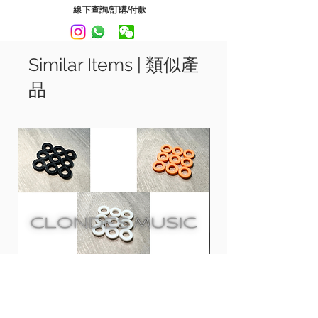
適合放置5" - 8"喇叭
線下查詢/訂購/付款
------------------------------
規格
Similar Items | 類似產
長: 7.25" 寬: 5.9" 高: 2"
品
Gator Frameworks Desktop Speaker
Wedge Stand separate speakers from
desktop/table, angling Speakers
towards ears for improved listening.
EVA foam padding protects against
scratches & provides sound absorption.
Suitable for 5"- 8" speakers.
------------------------------
SPECS:
L: 7.25" W: 5.9" H: 2"