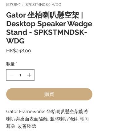
庫存單位： SPKSTMNDSK-WDG
Gator 坐枱喇叭懸空架 |
Desktop Speaker Wedge
Stand - SPKSTMNDSK-
WDG
價
HK$248.00
格
數量
*
購買
Gator Frameworks 坐枱喇叭懸空架能將
喇叭與桌面表面隔離, 並將喇叭傾斜, 朝向
耳朵, 改善聆聽
EVA 泡棉襯墊可防止刮傷並提供吸音效果