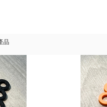
- 用
夾
- 附贈
- 有限
The Hea
Cablewo
似產品
using t
capacit
optimal
feature
highligh
easy id
sets of 
The cab
PVC jac
durable
stand th