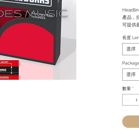
Headl
產品，
可提供
耐用的設計
長度 Len
點，以
內襯電纜
選擇
中，形
受時間
Packag
選擇
規格
---------
數量
*
- 低電
- 細絞
屏蔽
- 黃銅
- 正在申
- TOR
別