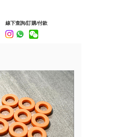
於安全電線連接的卡盤式應力消除電纜
收納袋，方便整理
線下查詢/訂購/付款
終身更換保固
dliner Series is Gator
rks' premium cable product,
he highest performing, lowest
ance conductors to provide
 signal transfer. Connectors
 a rugged design and are
ted with a TORI Color ID ring for
entification when using multiple
leads
le is encased in a tough, flexible
ket, creating an extremely
 and reliable conductor that will
e test of time.