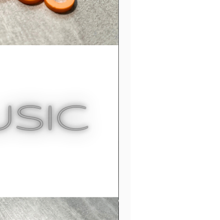
Capacitance Allows More Signal
 and Avoids Frequency Roll-Off
 Stranded 99.99% Oxygen Free
er Quad Core Conductor with
ded Shielding
s, Gold Plated Plugs
nt Pending Cableworks
rietary Connectors
Color ID Rings for Easy
tification When Using Multiple
es
k-Style Strain Relief Cable
p for Secure Wire Connections
age Bag Included for
nization
ted Lifetime Replacement
anty