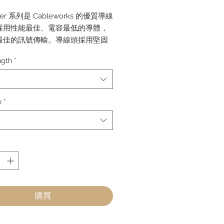
格
iner 系列是 Cableworks 的優質導線
採用性能最佳、電容最低的導體，
最佳的訊號傳輸。導線頭採用堅固
，並以 TORI Color ID 環為亮
gth
*
便在使用多組導線時輕鬆識別
包覆在堅固、柔韌的 PVC 護套
成極其耐用且可靠的導線，能夠經
的考驗。
e
*
---------------------
容 - 允許更多訊號流並避免頻率下降
合 99.99% 無氧銅四芯導體，附編織
鍍金插頭
購買
請專利的 Cableworks 專有連接器
IColor ID 環便於使用多條電纜時識