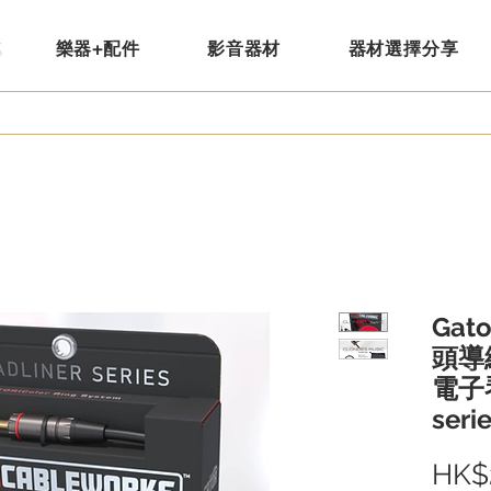
樂器+配件
影音器材
器材選擇分享
Gat
頭導線
電子琴)
seri
HK$