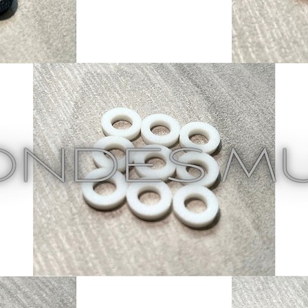
Spec
Low 
Flow
Fine
Copp
Brai
Bras
Pate
Prop
TORI
Iden
Cabl
Chuc
Clam
Stor
Orga
Limi
Warr