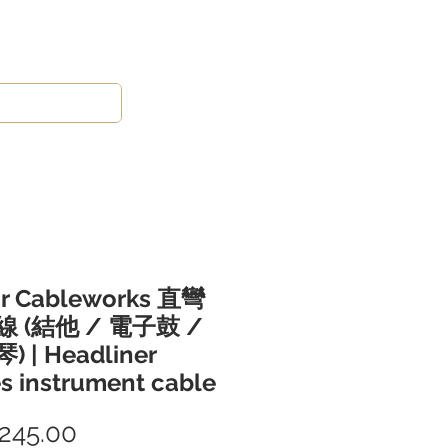
or Cableworks 直彎
 (結他 / 電子鼓 /
 | Headliner
es instrument cable
245.00
價