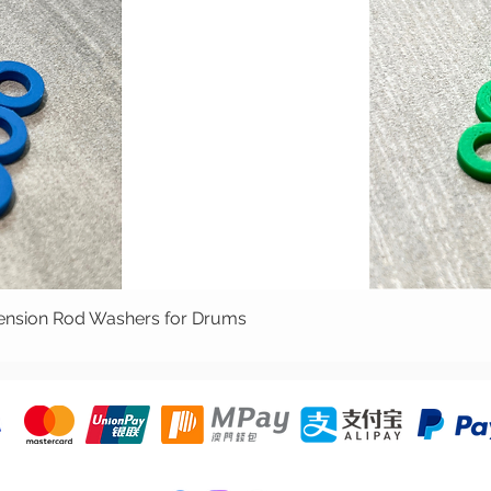
ion Rod Washers for Drums
快速瀏覽