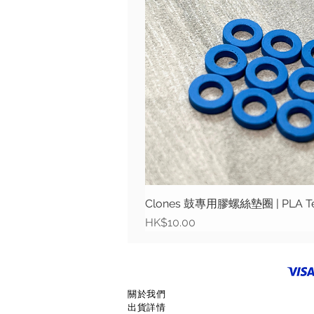
Clones 鼓專用膠螺絲墊圈 | PLA Tens
價格
HK$10.00
關於我們
出貨詳情