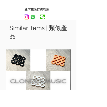
適用於所有電
/
木結他，低音結他和烏克麗
麗
線下查詢/訂購/付款
含防靜電和防UV配方，並能天然分解，對
人畜無害。
可選擇4oz. 或 12oz.
Similar Items | 類似產
品
使用方法﹕將Guitar Detailer 噴在結他表
面，然後用布 (建議使用Guitar Detailering
Towel) 抹乾便可
MN100 Guitar Detailer can effectively
removes dust, fingerprints and
smudges. Can use on both Matte/Gloss
finishes guitar and guitar’s metal
hardware.
Contain bioderadable foluma and it is
infused with gloss enhancers and UV
protactants.
Available in 4oz. and 12oz.