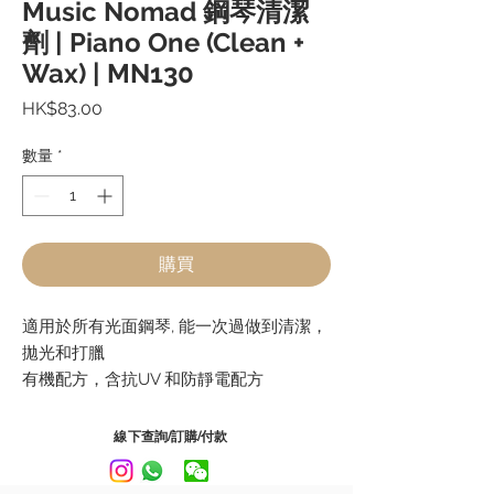
Music Nomad 鋼琴清潔
劑 | Piano One (Clean +
Wax) | MN130
價
HK$83.00
格
數量
*
購買
適用於所有
光面
鋼琴
, 能一次過做到清潔，
拋
光和打臘
有機配方，含抗
UV
和防靜電配方
使用方法
:
先用布
(建
議使用
Microfiber
線下查詢/訂購/付款
Dusting & Polishing Cloth
長毛表面
) 將鋼
琴表面塵埃抹走，再
噴出少量
Piano One