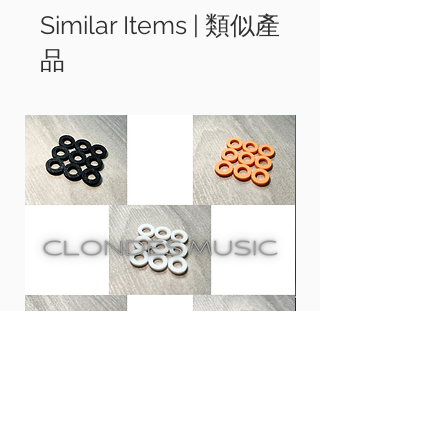
於布
(
建議使用
Microfiber Dusting &
Similar Items | 類似產
Polishing Cloth
短毛表面
)
上，然後於
鋼琴
品
表面打圈清潔。
Suitable for all Semi Gloss and High
Gloss pianos.
Clean, polish, wax and protect in one
easy step
biodegradable, UV protectants and anti-
static.
Usage: First dusting the dust with
a cloth (the softer side of Music Nomad
Microfiber Dusting & Polishing Cloth),
then spray some Piano One on the cloth
(lower pile of Music Nomad Microfiber
Dusting & Polishing Cloth), then clean
Clones 鼓專用膠螺絲墊圈 | PLA
CCA CRA 入耳式耳機 |
the piano surface with circular motion.
Tension Rod Washers for Drums
Monitor