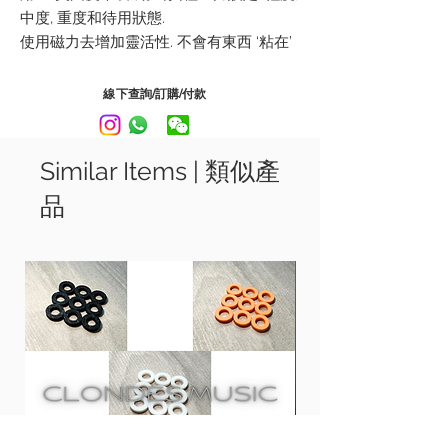
中度
,
重度和待用狀態
.
使用磁力去增加靈活性
.
不會有東西
‘
粘在
’
鼓上
.
因此能在不犧牲鼓的音色下能夠控制
共振
,
保持圓滑和真實的聲音
線下查詢/訂購/付款
適合任何尺寸的鼓
,
可用於
T
riple Flange
Hoops, Die Cast, Angel Hoops, True
Hoops, Brass Hoops, 1/4" wood.
(
不建議
Similar Items | 類似產
使用於
S-Hoops
和
Tama Arc Hoops)
品
可選擇黑, 啡, 白, 紅
Made with 10” USA Leather. Allowing 4
different dampening / weight settings:
Mild, Medium, Heavy and Off.
MAGNETIC flexibility. Nothing "sticks" to
your drum. Engineered to control the
resonance without sacrificing the
brightness of the drum, keeping the