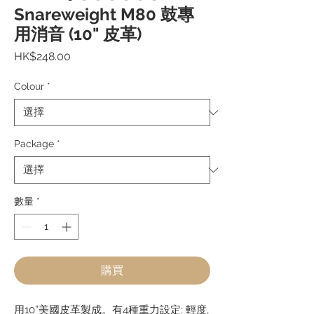
Snareweight M80 鼓專
用消音 (10" 皮革)
價
HK$248.00
格
Colour
*
Package
*
數量
*
購買
用
10”
美國皮革製成。有
4
種重力設定
:
輕度
,