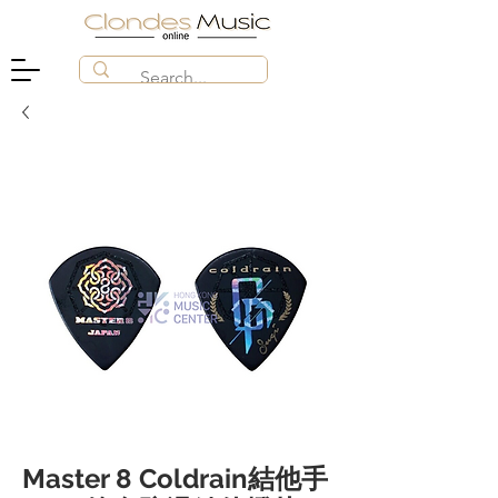
Master 8 Coldrain結他手