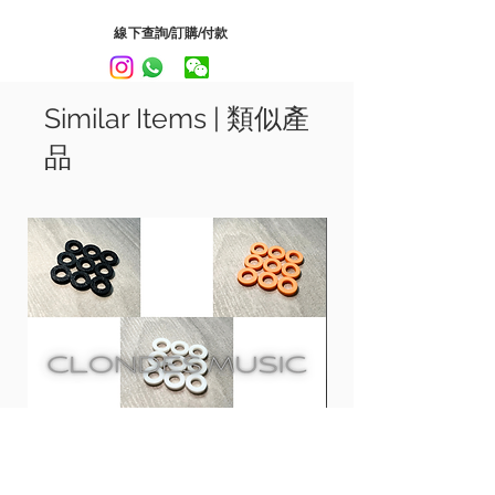
米/Hopeless Records 的樂手。
Sugi 的簽名款撥片是由MASTER 8 JAPAN
線下查詢/訂購/付款
成立以来，一直由模型制作，並經過不同
的巡回演出時進行採樣等的檢查工作 而製
成的, 設計由Sugi 完全監控
Similar Items | 類似產
品
他的簽名撥片採用了 PEI物料，具耐磨
性，邊弦打磨得非常平滑。
採用了Jazz XL 形狀, 兩面都有防滑設計, 方
便握持, 使撥片的细微差别更加豐富。
Signature series
Sugi is the guitarist from Coldrain and
the artist from Hopeless Records.
Sugi started designing signature pick
models since the establishment of
MASTER 8 JAPAN and undergo
inspection work such as sampling during
different tours. The design is fully