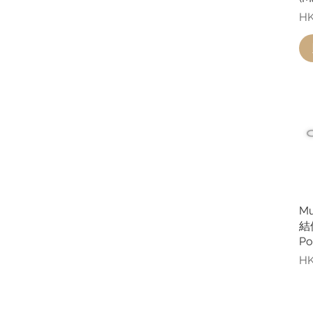
價
HK
Mu
結他
Po
價
HK