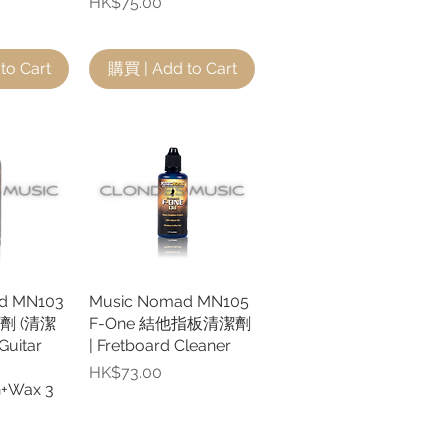
價格
HK$75.00
to Cart
購買 | Add to Cart
d MN103
瀏覽
Music Nomad MN105
快速瀏覽
劑 (清潔
F-One 結他指板清潔劑
uitar
| Fretboard Cleaner
價格
HK$73.00
h+Wax 3