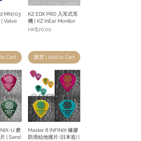
d MN703
瀏覽
KZ EDX PRO 入耳式耳
快速瀏覽
Valve
機 | KZ InEar Monitor
價格
HK$70.00
to Cart
購買 | Add to Cart
FINIX-U 磨
瀏覽
Master 8 INFINIX 橡膠
快速瀏覽
| Sand
防滑結他撥片 (日本造) |