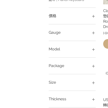
C
價格
墊圈
Ro
D
HK$10
HK$100
Gauge
價
HK
Blues - Hybrid (10-52)
BS10 (10-46)
Model
BS11 (11-48)
BS9 (09-42)
2B
Green - Extra Light (08-
3A
Package
38)
5A
JK10 - Extra Light (10-50)
5B
1 Box (12 packs)
JK11 - Light (11-52)
7A
1 Pack
Size
JK12 - Medium Light (12-
Cherry Blossom
1 Pair
54)
Fuji
1 piece
12oz.
JK13 - Medium (13-56)
Hickory
10 pieces
2oz.
Thickness
US
JK9 - Super Light (09-48)
Hickory - Black
12 pieces
4oz.
轉插