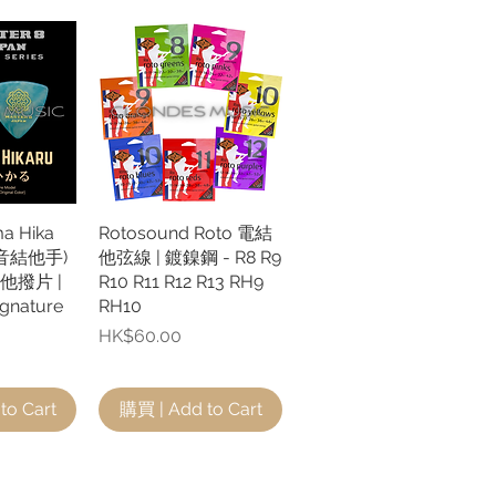
ma Hika
瀏覽
Rotosound Roto 電結
快速瀏覽
低音結他手)
他弦線 | 鍍鎳鋼 - R8 R9
他撥片 |
R10 R11 R12 R13 RH9
ignature
RH10
價格
HK$60.00
to Cart
購買 | Add to Cart