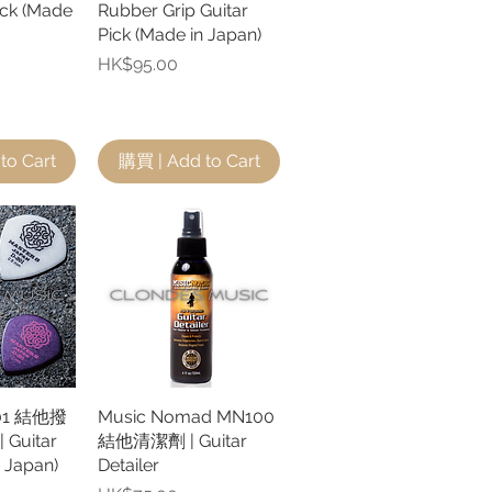
ick (Made
Rubber Grip Guitar
Pick (Made in Japan)
價格
HK$95.00
to Cart
購買 | Add to Cart
801 結他撥
瀏覽
Music Nomad MN100
快速瀏覽
Guitar
結他清潔劑 | Guitar
n Japan)
Detailer