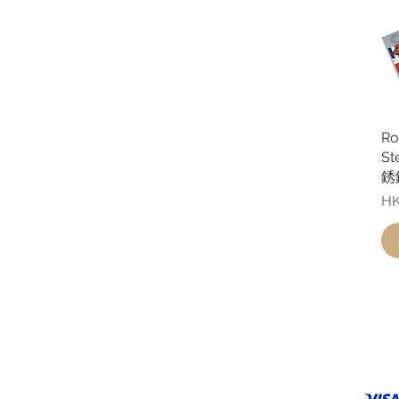
Ro
St
銹鋼
價
HK