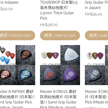
ck Adapter
TEARDROP 日本製2.5
Grip Guitar P
毫米厚結他撥片|
in Japan)
格
$50.00
2.5mm Thick Guitar
價格
HK$95.00
Pick
價格
HK$38.00
購買 | Add to Cart
購買 | Add to Cart
購買 | Add 
ster 8 INFINIX 磨砂
快速瀏覽
Master 8 D801S 磨砂
快速瀏覽
Master 8 D
快速
滑結他撥片 (日本製) |
防滑結他撥片 (日本製
片 (日本製造) | 
rd Grip Guitar Pick
造) | Sand Grip Guitar
Pick (Made i
ade in Japan)
Pick (Made in Japan)