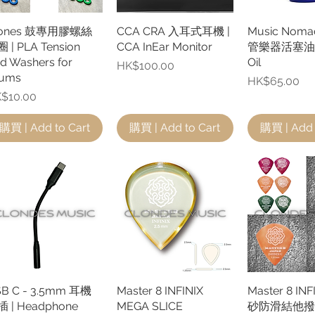
lones 鼓專用膠螺絲
快速瀏覽
CCA CRA 入耳式耳機 |
快速瀏覽
Music Noma
快速
 | PLA Tension
CCA InEar Monitor
管樂器活塞油 | 
d Washers for
Oil
價格
HK$100.00
rums
價格
HK$65.00
格
$10.00
購買 | Add to Cart
購買 | Add to Cart
購買 | Add 
B C - 3.5mm 耳機
快速瀏覽
Master 8 INFINIX
快速瀏覽
Master 8 IN
快速
 | Headphone
MEGA SLICE
砂防滑結他撥片 