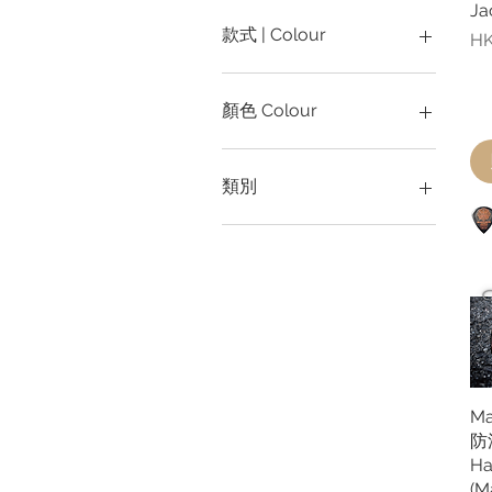
Orange - Hybrid Lite (09-
Hickory - non slip (Yellow
36 Pieces
8oz.
0.6mm
Ja
46)
Jacket)
36 pieces
0.73mm
款式 | Colour
價
HK
Pinks - Super Light (09-
Hickory - Pink
6 Pairs
0.88mm
42)
Hickory - White
6 Pieces
0.8mm
綠色 | Green
PN10 (10-46)
Jazz
6 pieces
1.2mm
透明 | Clear
顏色 Colour
PN11 (11-48)
Tear Drop
8 pieces
1mm
黑色 | Black
PN9 (09-42)
Triangle
橙 Orange
Purples - Med Heavy (12-
白 White
類別
52)
綠 Green
Reds - Medium (11-48)
藍 Blue
袋 | Bags
Yellows - Regular (10-46)
黑 Black
導線 | Cables
清潔 | Cleaning
鼓棍 | Drumsticks
弦線 | Guitar Strings
耳機線 | Headphone
Cable
入耳式 | In Ear Monitor
Ma
撥片 | Picks
防
調音器 | Tuner
Ha
配件 | Accessories
(M