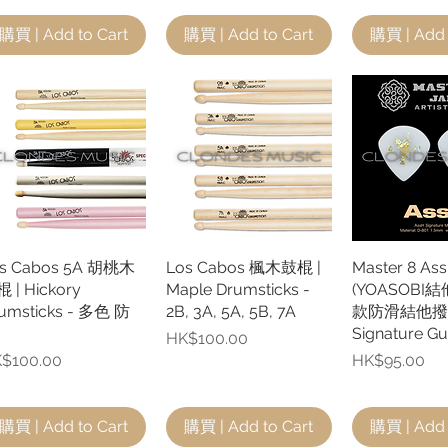
購買 | Add to Cart
購買 | Add to Cart
購買 | Add 
s Cabos 5A 胡桃木
快速瀏覽
Los Cabos 楓木鼓棍 |
快速瀏覽
Master 8 As
快速
 | Hickory
Maple Drumsticks -
(YOASOBI
umsticks - 多色 防
2B, 3A, 5A, 5B, 7A
款防滑結他撥片 
Signature Gui
價格
HK$100.00
格
價格
$100.00
HK$95.00
購買 | Add to Cart
購買 | Add to Cart
購買 | Add 