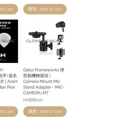
to Cart
購買 | Add to Cart
sH
瀏覽
Gator Frameworks 球
快速瀏覽
結他手) 簽名
型相機轉接頭 |
| AssH
Camera Mount Mic
tar Pick
Stand Adapter - MIC-
CAMERA-MT
價格
HK$88.00
to Cart
購買 | Add to Cart